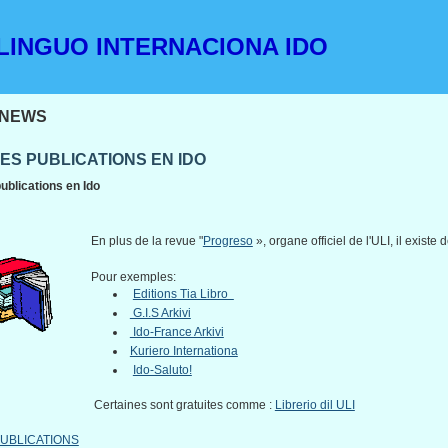
INGUO INTERNACIONA IDO
NEWS
ES PUBLICATIONS EN IDO
ublications en Ido
En plus de la revue "
Progreso
», organe officiel de l'ULI, il exist
Pour exemples:
Editions Tia Libro
G.I.S Arkivi
Ido-France Arkivi
Kuriero Internationa
Ido-Saluto!
Certaines sont gratuites comme :
Librerio dil ULI
UBLICATIONS