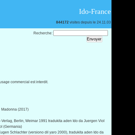
Ido-France
844172
visites depuis le 24.11.03
Recherche:
 usage commercial est interdit.
rio Madonna (2017)
rlag, Berlin, Weimar 1991 tradukita aden Ido da Juergen Viol
ol (Germania)
ugen Schlachter (versiono dil yaro 2000), tradukita aden Ido da