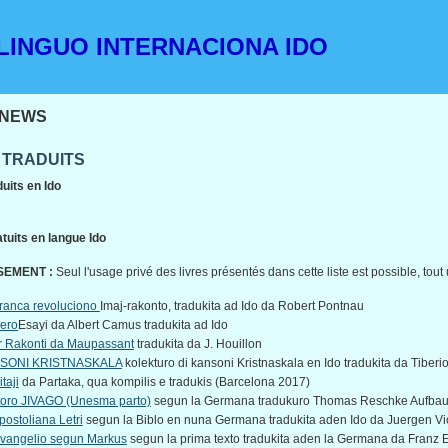
INGUO INTERNACIONA IDO
NEWS
 TRADUITS
uits en Ido
tuits en langue Ido
EMENT :
Seul l'usage privé des livres présentés dans cette liste est possible, tout
ranca revoluciono
Imaj-rakonto, tradukita ad Ido da Robert Pontnau
ero
Esayi da Albert Camus tradukita ad Ido
 Rakonti da Maupassant
tradukita da J. Houillon
SONI KRISTNASKALA
kolekturo di kansoni Kristnaskala en Ido tradukita da Tibe
taji
da Partaka, qua kompilis e tradukis (Barcelona 2017)
oro JIVAGO (Unesma parto)
segun la Germana tradukuro Thomas Reschke Aufbau-Ve
postoliana Letri
segun la Biblo en nuna Germana tradukita aden Ido da Juergen Vi
vangelio segun Markus
segun la prima texto tradukita aden la Germana da Franz E