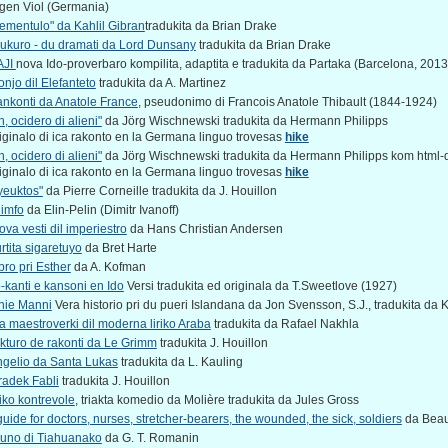
gen Viol (Germania)
ementulo" da Kahlil Gibran
tradukita da Brian Drake
ukuro - du dramati da Lord Dunsany
tradukita da Brian Drake
AJI
nova Ido-proverbaro kompilita, adaptita e tradukita da Partaka (Barcelona, 2013
onjo dil Elefanteto
tradukita da A. Martinez
rankonti da Anatole France
, pseudonimo di Francois Anatole Thibault (1844-1924)
h, ocidero di alieni"
da Jörg Wischnewski tradukita da Hermann Philipps
riginalo di ica rakonto en la Germana linguo trovesas
hike
h, ocidero di alieni"
da Jörg Wischnewski tradukita da Hermann Philipps kom html-do
riginalo di ica rakonto en la Germana linguo trovesas
hike
yeuktos"
da Pierre Corneille tradukita da J. Houillon
imfo
da Elin-Pelin (Dimitr Ivanoff)
ova vesti dil imperiestro
da Hans Christian Andersen
urtita sigaretuyo
da Bret Harte
ibro pri Esther
da A. Kofman
-kanti e kansoni en Ido
Versi tradukita ed originala da T.Sweetlove (1927)
nie Manni
Vera historio pri du pueri Islandana da Jon Svensson, S.J., tradukita da 
a maestroverki dil moderna liriko Araba
tradukita da Rafael Nakhla
kturo de rakonti da Le Grimm
tradukita J. Houillon
gelio da Santa Lukas
tradukita da L. Kauling
adek Fabli
tradukita J. Houillon
ko kontrevole
, triakta komedio da Molière tradukita da Jules Gross
guide for doctors, nurses, stretcher-bearers, the wounded, the sick, soldiers
da Beauf
uno di Tiahuanako
da G. T. Romanin