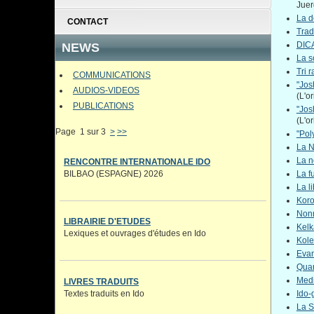
Juer
La d
CONTACT
Trad
DIC
NEWS
La s
Tri 
COMMUNICATIONS
"Jos
AUDIOS-VIDEOS
(L'o
PUBLICATIONS
"Jos
(L'o
Page 1 sur 3
>
>>
"Pol
La N
La n
RENCONTRE INTERNATIONALE IDO
La f
BILBAO (ESPAGNE) 2026
La l
Koro
Non
LIBRAIRIE D'ETUDES
Kelk
Lexiques et ouvrages d'études en Ido
Kole
Evan
Quar
Medi
LIVRES TRADUITS
Textes traduits en Ido
Ido-
La S