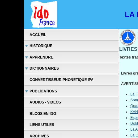
LA L
ACCUEIL
HISTORIQUE
LIVRES
APPRENDRE
Textes trad
DICTIONNAIRES
Livres gra
CONVERTISSEUR PHONETIQUE IPA
AVERTISS
PUBLICATIONS
La F
Som
AUDIOS - VIDEOS
Quar
KAN
BLOGS EN IDO
Espri
Dokt
LIENS UTILES
La A
La E
ARCHIVES