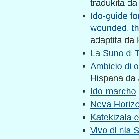
tradukita da
Ido-guide fo
wounded, the
adaptita da 
La Suno di 
Ambicio di or
Hispana da J
Ido-marcho
Nova Horizo
Katekizala 
Vivo di nia 