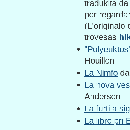
tradukita d
por regardar
(L'originalo
trovesas
hi
"Polyeuktos
Houillon
La Nimfo
da 
La nova vest
Andersen
La furtita s
La libro pri 