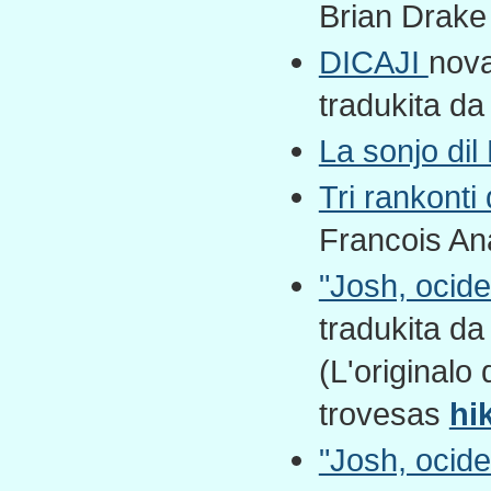
Brian Drake
DICAJI
nova
tradukita da
La sonjo dil
Tri rankonti
Francois An
"Josh, ocider
tradukita d
(L'originalo
trovesas
hi
"Josh, ocider