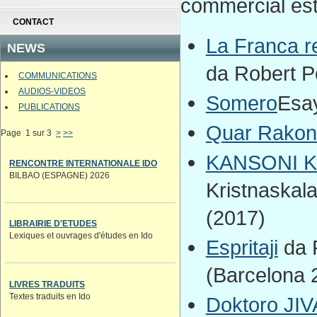
commercial est 
CONTACT
La Franca r
NEWS
da Robert P
COMMUNICATIONS
AUDIOS-VIDEOS
Somero
Esay
PUBLICATIONS
Quar Rakon
Page 1 sur 3
>
>>
KANSONI 
RENCONTRE INTERNATIONALE IDO
BILBAO (ESPAGNE) 2026
Kristnaskala
(2017)
LIBRAIRIE D'ETUDES
Lexiques et ouvrages d'études en Ido
Espritaji
da P
(Barcelona 
LIVRES TRADUITS
Textes traduits en Ido
Doktoro JI