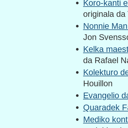
Koro-kanti e
originala da
Nonnie Man
Jon Svensson
Kelka maestr
da Rafael N
Kolekturo d
Houillon
Evangelio d
Quaradek Fa
Mediko kont