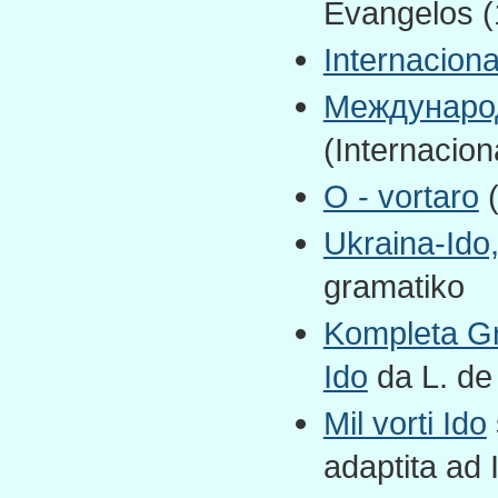
Evangelos (
Internacion
Междунаро
(Internacion
О - vortaro
(
Ukraina-Ido
gramatiko
Kompleta Gra
Ido
da L. de
Mil vorti Ido
adaptita ad