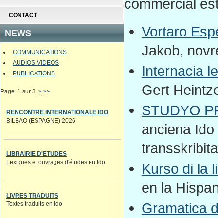
commercial est 
CONTACT
Vortaro Esp
NEWS
Jakob, novr
COMMUNICATIONS
AUDIOS-VIDEOS
Internacia le
PUBLICATIONS
Gert Heintz
Page 1 sur 3
>
>>
STUDYO PR
RENCONTRE INTERNATIONALE IDO
BILBAO (ESPAGNE) 2026
anciena Ido 
transskribit
LIBRAIRIE D'ETUDES
Lexiques et ouvrages d'études en Ido
Kurso di la 
en la Hispan
LIVRES TRADUITS
Gramatica d
Textes traduits en Ido