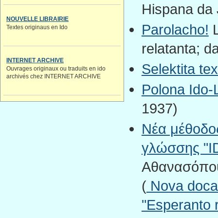
Hispana da 
NOUVELLE LIBRAIRIE
Parolacho!
L
Textes originaus en Ido
relatanta; d
INTERNET ARCHIVE
Selektita tex
Ouvrages originaux ou traduits en ido
archivés chez INTERNET ARCHIVE
Polona Ido-L
1937)
Νέα μέθοδος
γλώσσης "ID
Αθανασόπουλ
(
Nova docado
"Esperanto r