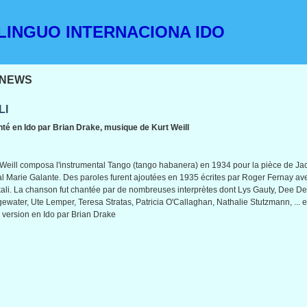
INGUO INTERNACIONA IDO
NEWS
LI
té en Ido par Brian Drake, musique de Kurt Weill
 Weill composa l'instrumental Tango (tango habanera) en 1934 pour la pièce de J
l Marie Galante. Des paroles furent ajoutées en 1935 écrites par Roger Fernay avec
ali. La chanson fut chantée par de nombreuses interprètes dont Lys Gauty, Dee D
gewater, Ute Lemper, Teresa Stratas, Patricia O'Callaghan, Nathalie Stutzmann, ... 
e version en Ido par Brian Drake