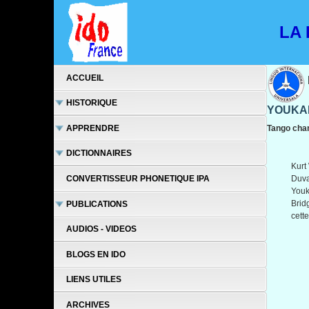
LA L
ACCUEIL
HISTORIQUE
YOUKA
APPRENDRE
Tango chan
DICTIONNAIRES
Kurt
Duva
CONVERTISSEUR PHONETIQUE IPA
Youk
Brid
PUBLICATIONS
cett
AUDIOS - VIDEOS
BLOGS EN IDO
LIENS UTILES
ARCHIVES