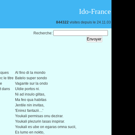
Ido-France
844322
visites depuis le 24.11.03
Recherche:
acques
Al fino di la mondo
 le titre
Batelo super sondo
ee
Vagante sur la ondo
et dans
Uldie portos ni.
Ni ad insulo glitas,
Ma feo qua habitas
Jentile nin invitas,
'Enirez fantazii....'
Youkali permisas onu dezirar.
Youkali plezurin lasas inspirar.
Youkali es ube on egaras omna sucii,
Es lumo en nokto,