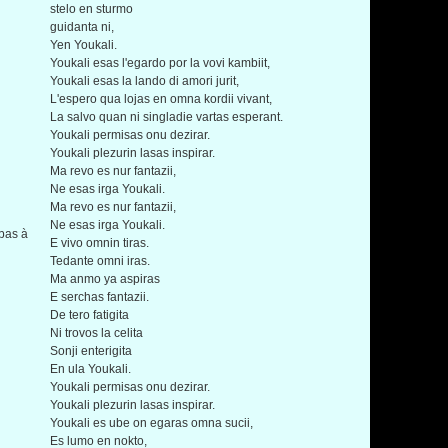
stelo en sturmo
guidanta ni,
Yen Youkali.
Youkali esas l'egardo por la vovi kambiit,
Youkali esas la lando di amori jurit,
L'espero qua lojas en omna kordii vivant,
La salvo quan ni singladie vartas esperant.
Youkali permisas onu dezirar.
Youkali plezurin lasas inspirar.
Ma revo es nur fantazii,
Ne esas irga Youkali.
Ma revo es nur fantazii,
Ne esas irga Youkali.
 bas à
E vivo omnin tiras.
Tedante omni iras.
Ma anmo ya aspiras
E serchas fantazii.
De tero fatigita
Ni trovos la celita
Sonji enterigita
En ula Youkali.
Youkali permisas onu dezirar.
Youkali plezurin lasas inspirar.
Youkali es ube on egaras omna sucii,
Es lumo en nokto,