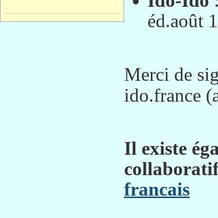
Ido-Ido
:
éd.août 
Merci de sig
ido.france (a
Il existe é
collaboratif
francais