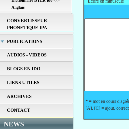
Dictionnaire DYER Ido <->
Ecrire en minuscule
Anglais
CONVERTISSEUR
PHONETIQUE IPA
PUBLICATIONS
AUDIOS - VIDEOS
BLOGS EN IDO
LIENS UTILES
ARCHIVES
*
= mot en cours d'agr
[A], [C] = ajout, correct
CONTACT
NEWS