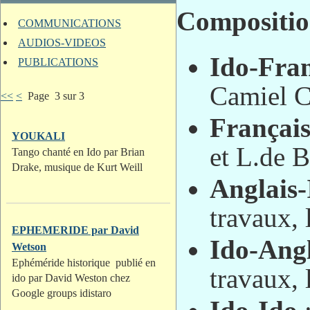
Composition
COMMUNICATIONS
AUDIOS-VIDEOS
Ido-Fran
PUBLICATIONS
Camiel C
<<
<
Page 3 sur 3
Français
YOUKALI
et L.de 
Tango chanté en Ido par Brian
Drake, musique de Kurt Weill
Anglais-
travaux, 
EPHEMERIDE par David
Ido-Angl
Wetson
Ephéméride historique publié en
travaux, 
ido par David Weston chez
Google groups idistaro