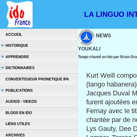
LA LINGUO INT
ACCUEIL
NEWS
HISTORIQUE
YOUKALI
APPRENDRE
Tango chanté en Ido par Brian Dra
DICTIONNAIRES
Kurt Weill compo
CONVERTISSEUR PHONETIQUE IPA
(tango habanera)
PUBLICATIONS
Jacques Duval Ma
furent ajoutées e
AUDIOS - VIDEOS
Fernay avec le ti
BLOGS EN IDO
chantée par de n
LIENS UTILES
Lys Gauty, Dee D
ARCHIVES