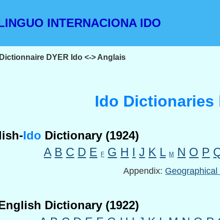
INGUO INTERNACIONA IDO
Dictionnaire DYER Ido <-> Anglais
Ido Dictionaries
ish-
Ido
Dictionary (1924)
A
B
C
D
E
G
H
I
J
K
L
N
O
P
F
M
Appendix:
Geographica
English Dictionary (1922)