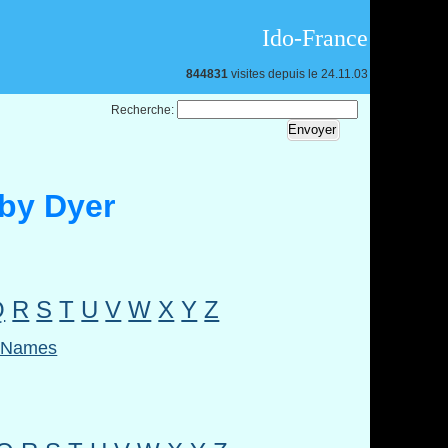
Ido-France
844831
visites depuis le 24.11.03
Recherche:
 by Dyer
Q
R
S
T
U
V
W
X
Y
Z
l Names