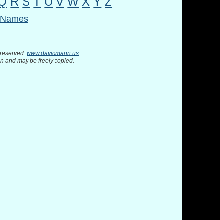
Q
R
S
T
U
V
W
X
Y
Z
l Names
 reserved.
www.davidmann.us
in and may be freely copied.