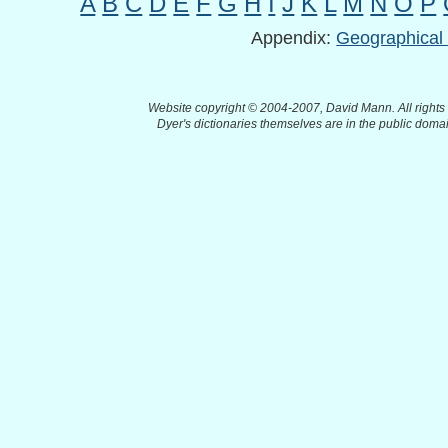
A
B
C
D
E
F
G
H
I
J
K
L
M
N
O
P
Appendix:
Geographica
Website copyright © 2004-2007, David Mann. All rights
Dyer's dictionaries themselves are in the public doma